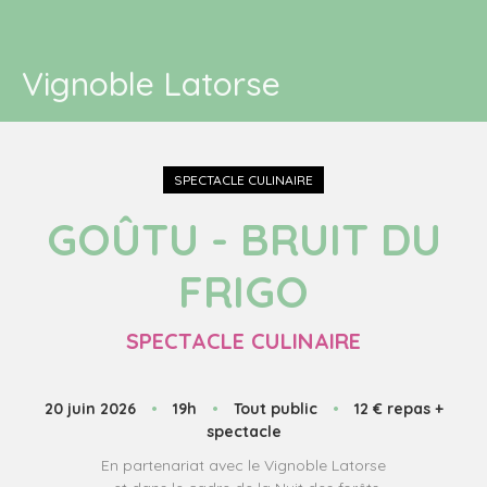
Vignoble Latorse
SPECTACLE CULINAIRE
GOÛTU - BRUIT DU
FRIGO
SPECTACLE CULINAIRE
20 juin 2026
•
19h
•
Tout public
•
12 € repas +
spectacle
En partenariat avec le Vignoble Latorse